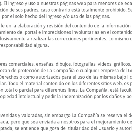
s). El ingreso y uso a nuestras páginas web para menores de eda
ón de sus padres, caso contrario está totalmente prohibido. 
 por el solo hecho del ingreso y/o uso de las páginas.
e en la elaboración y revisión del contenido de la información 
miento del portal e imprecisiones involuntarias en el contenido
lusivamente a realizar las correcciones pertinentes. Lo mismo o
 responsabilidad alguna.
s comerciales, enseñas, dibujos, fotografías, videos, gráficos, 
gozan de protección de La Compañía o cualquier empresa del G
 Derechos o como autorizados para el uso de las mismas bajo lic
lar. Todo el material contenido en los diferentes sitios web, es
n total o parcial para diferentes fines. La Compañía, está facult
opiedad Intelectual y pedir la indemnización por los daños y pe
nvenidas y valoradas, sin embargo La Compañía se reserva el d
itada, pero que sea enviada a nosotros para el mejoramiento d
ptada, se entiende que goza de titularidad del Usuario y autori