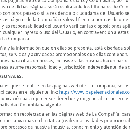
e las páginas web de La Compañía es la Ley Colombiana, por lo 
 uso de dichas páginas, será resulta ante los tribunales de Colo
 con otros países o si la residencia o ciudadanía del Usuario se 
 las páginas de la Compañía es ilegal frente a normas de otros
es responsabilidad del usuario verificar las disposiciones aplic
, cualquier ingreso o uso del Usuario, en contravención a estas
ra La Compañía.
a y la información que en ellas se presenta, está diseñada so
tos, servicios y actividades promocionales que ellas contienen.
iones para otras empresas, inclusive si las mismas hacen parte
sa asume responsabilidad y jurisdicción independiente, de ac
RSONALES.
ales que se realice en las páginas web de La Compañía, se ceñi
licadas en el siguiente link:
https://www.papelesnacionales.c
unicación para ejercer sus derechos y en general lo concernien
matividad Colombiana vigente.
información recolectada en las páginas web de La Compañía, par
 enunciativa mas no limitativa (realizar actividades promocionale
bre procesos de nuestra industria, conocimiento y atención de c